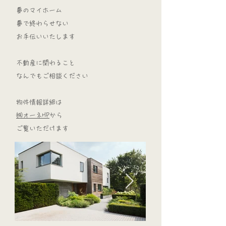
夢のマイホーム​
​夢で終わらせない
​お手伝いいたします
不動産に関わること
​なんでもご相談ください
物件情報詳細は
​㈱オーネHP
から
ご覧いただけます