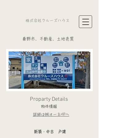
​株式会社クルーズハウス
​秦野市、不動産、土地売買
Proparty Details
物件情報
詳細は㈱オーネHPへ
​新築・中古 戸建