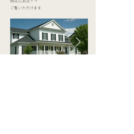
​㈱オーネHP
から
ご覧いただけます
リフォーム
ずっと好きな家で
ずっと心地いい暮らし
リフォームという選択も
​素敵だと思います
物件情報詳細は
​㈱オーネHP
から